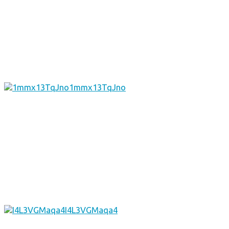
1mmx13TqJno
I4L3VGMaqa4