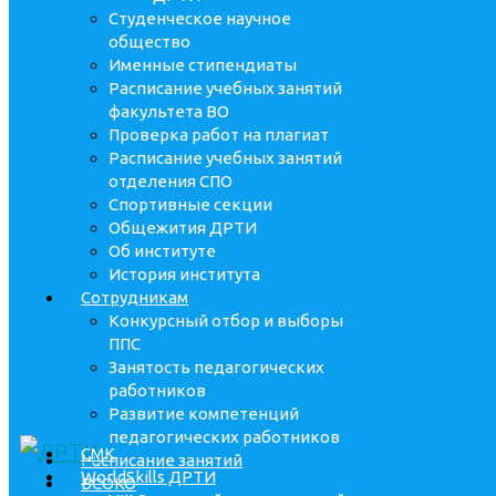
Студенческое научное
общество
Именные стипендиаты
Расписание учебных занятий
факультета ВО
Проверка работ на плагиат
Расписание учебных занятий
отделения СПО
Спортивные секции
Общежития ДРТИ
Об институте
История института
Сотрудникам
Конкурсный отбор и выборы
ППС
Занятость педагогических
работников
Развитие компетенций
педагогических работников
СМК
Расписание занятий
WorldSkills ДРТИ
ВСОКО