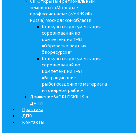
VIII Открытый региональный
чемпионат «Молодые
профессионалы» (WorldSkills
Russia) Московской области
Конкурсная документация
соревнований по
компетенции Т-93
«Обработка водных
биоресурсов»
Конкурсная документация
соревнований по
компетенции Т-91
«Выращивание
рыбопосадочного материала
и товарной рыбы»
Движение WORLDSKILLS в
ДРТИ
Практика
ДПО
Контакты