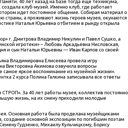
Памяти. 40 лет назад на базе тогда еще техникума,
создала клуб-музей. Именно клуб, где работает
котором идет постоянное общение. Собирая материал о
ю страны, а проживают жизнь героев музея, окунаются
м мостике Наталья Юрьевна отбитием в рынду открыла
ор» г. Дмитрова Владимир Никулин и Павел Сушко, а
инской игротеки» – Любовь Аркадьевна Нисловская,
одня и сын Натальи Юрьевны — Иван Карпов со своей
ьяна Владимировна Елисеева провела игру
ина Викторовна Акимова озвучила вопросы
ше самое яркое воспоминание из музейной жизни».
нтка 2 курса Полина Галкина записывала все ответы
СТРОП». За 40 лет работы музея, коллектив постоянно
ольшую жизнь, на их смену приходили молодые
зея. Основная работа была проделана музейщиками
в, создание основной экспозиции по погибшим поэтам
Семену Гудзенко, Михаилу Кульчицкому, Борису