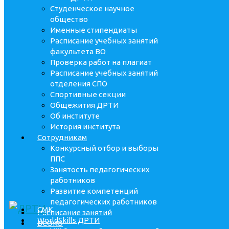
Студенческое научное
общество
Именные стипендиаты
Расписание учебных занятий
факультета ВО
Проверка работ на плагиат
Расписание учебных занятий
отделения СПО
Спортивные секции
Общежития ДРТИ
Об институте
История института
Сотрудникам
Конкурсный отбор и выборы
ППС
Занятость педагогических
работников
Развитие компетенций
педагогических работников
СМК
Расписание занятий
WorldSkills ДРТИ
ВСОКО