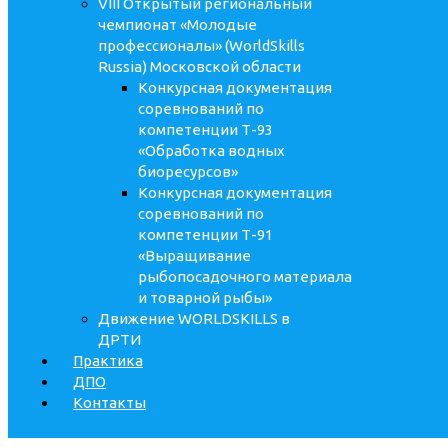
VIII Открытый региональный
чемпионат «Молодые
профессионалы» (WorldSkills
Russia) Московской области
Конкурсная документация
соревнований по
компетенции Т-93
«Обработка водных
биоресурсов»
Конкурсная документация
соревнований по
компетенции Т-91
«Выращивание
рыбопосадочного материала
и товарной рыбы»
Движение WORLDSKILLS в
ДРТИ
Практика
ДПО
Контакты