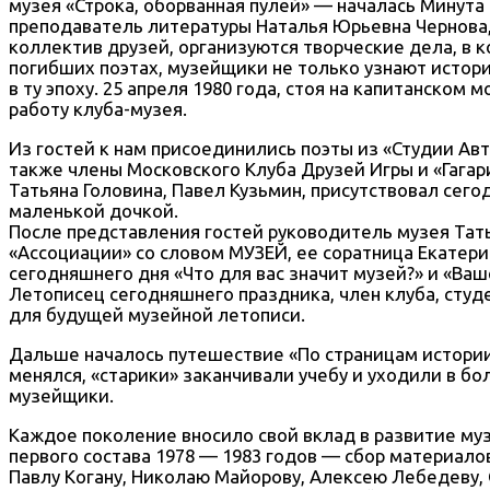
музея «Строка, оборванная пулей» — началась Минута 
преподаватель литературы Наталья Юрьевна Чернова, 
коллектив друзей, организуются творческие дела, в 
погибших поэтах, музейщики не только узнают истори
в ту эпоху. 25 апреля 1980 года, стоя на капитанско
работу клуба-музея.
Из гостей к нам присоединились поэты из «Студии Авт
также члены Московского Клуба Друзей Игры и «Гагар
Татьяна Головина, Павел Кузьмин, присутствовал сег
маленькой дочкой.
После представления гостей руководитель музея Тат
«Ассоциации» со словом МУЗЕЙ, ее соратница Екатер
сегодняшнего дня «Что для вас значит музей?» и «Ва
Летописец сегодняшнего праздника, член клуба, студе
для будущей музейной летописи.
Дальше началось путешествие «По страницам истории 
менялся, «старики» заканчивали учебу и уходили в б
музейщики.
Каждое поколение вносило свой вклад в развитие му
первого состава 1978 — 1983 годов — сбор материало
Павлу Когану, Николаю Майорову, Алексею Лебедеву, 