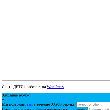
Сайт «ДРТИ» работает на
WordPress
Заказать звонок
+
Мы позвоним
вам
в течение 00:
900
секунд!
Представьтесь и мы будем называть вас по имени.