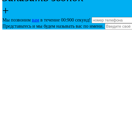
+
Мы позвоним
вам
в течение 00:
900
секунд!
Представьтесь и мы будем называть вас по имени.