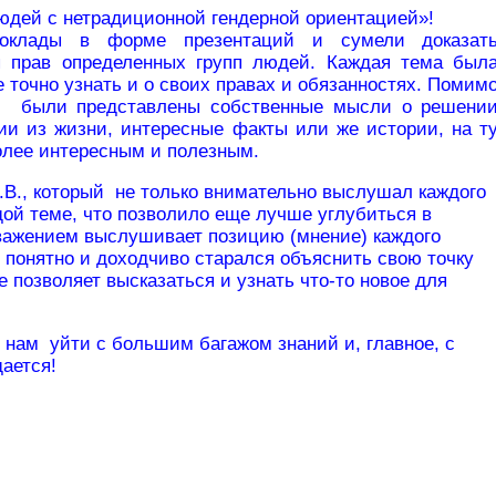
людей с нетрадиционной гендерной ориентацией»!
доклады в форме презентаций и сумели доказат
я прав определенных групп людей. Каждая тема был
 точно узнать и о своих правах и обязанностях. Помим
м были представлены собственные мысли о решени
ии из жизни, интересные факты или же истории, на т
более интересным и полезным.
.В., который не только внимательно выслушал каждого
ждой теме, что позволило еще лучше углубиться в
уважением выслушивает позицию (мнение) каждого
 понятно и доходчиво старался объяснить свою точку
 позволяет высказаться и узнать что-то новое для
нам уйти с большим багажом знаний и, главное, с
дается!