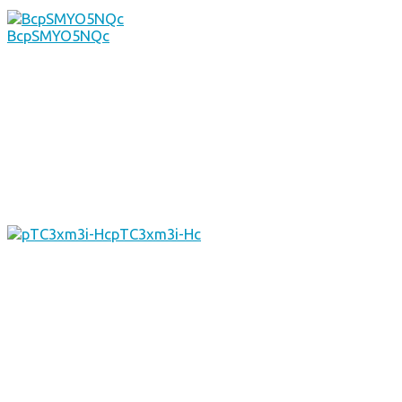
BcpSMYO5NQc
pTC3xm3i-Hc