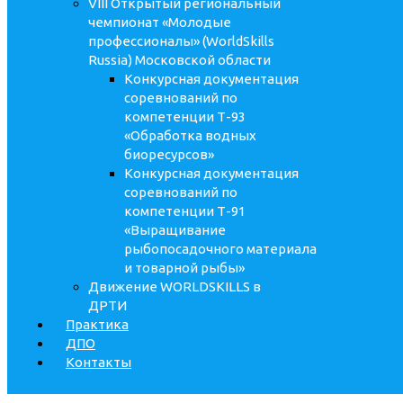
VIII Открытый региональный
чемпионат «Молодые
профессионалы» (WorldSkills
Russia) Московской области
Конкурсная документация
соревнований по
компетенции Т-93
«Обработка водных
биоресурсов»
Конкурсная документация
соревнований по
компетенции Т-91
«Выращивание
рыбопосадочного материала
и товарной рыбы»
Движение WORLDSKILLS в
ДРТИ
Практика
ДПО
Контакты