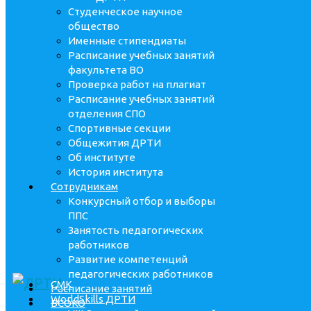
Студенческое научное
общество
Именные стипендиаты
Расписание учебных занятий
факультета ВО
Проверка работ на плагиат
Расписание учебных занятий
отделения СПО
Спортивные секции
Общежития ДРТИ
Об институте
История института
Сотрудникам
Конкурсный отбор и выборы
ППС
Занятость педагогических
работников
Развитие компетенций
педагогических работников
СМК
Расписание занятий
WorldSkills ДРТИ
ВСОКО