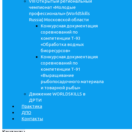
VIII Открытый региональный
чемпионат «Молодые
профессионалы» (WorldSkills
Russia) Московской области
Конкурсная документация
соревнований по
компетенции Т-93
«Обработка водных
биоресурсов»
Конкурсная документация
соревнований по
компетенции Т-91
«Выращивание
рыбопосадочного материала
и товарной рыбы»
Движение WORLDSKILLS в
ДРТИ
Практика
ДПО
Контакты
Контакты