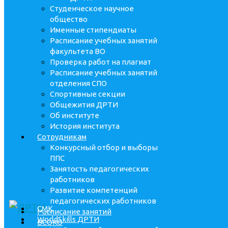
Студенческое научное
общество
Именные стипендиаты
Расписание учебных занятий
факультета ВО
Проверка работ на плагиат
Расписание учебных занятий
отделения СПО
Спортивные секции
Общежития ДРТИ
Об институте
История института
Сотрудникам
Конкурсный отбор и выборы
ППС
Занятость педагогических
работников
Развитие компетенций
педагогических работников
СМК
Расписание занятий
WorldSkills ДРТИ
ВСОКО