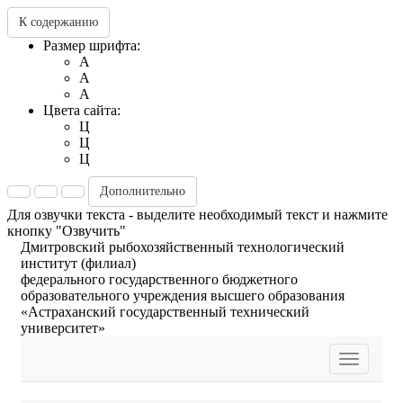
К содержанию
Размер шрифта:
A
A
A
Цвета сайта:
Ц
Ц
Ц
Дополнительно
Для озвучки текста - выделите необходимый текст и нажмите
кнопку "Озвучить"
Дмитровский рыбохозяйственный технологический
институт (филиал)
федерального государственного бюджетного
образовательного учреждения высшего образования
«Астраханский государственный технический
университет»
Toggle
navigatio