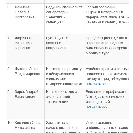
водных биологических
ресурсов и среды их обита
6
Демкина
Ведущий специалист
Теория эволюции
Производственная практик
Наталья
лаборатории
Сырье и материалы в
освоению одной или
Викторовна
"Генетика и
переработке мяса и рыбы
нескольких профессий
селекция"
Генетика и селекция рыб
рабочих, должностей
служащих
Демонстрационный экзаме
7
Жарикова
Руководитель
Процессы разведения и
Технологии воспроизводств
Валентина
научного
выращивания водных
выращивания рыбы и други
Юрьевна
направления
биологических ресурсов
гидробионтов
Марикультура
8
Жданов Антон
Инженер по ремонту
Учебная практика по веде
Владимирович
и обслуживанию
процессов по технической
холодильно-
эксплуатации, обслуживани
показать все
компрессорного цеха
ремонту холодильного
оборудования
9
Здрок Андрей
Начальник отдела
Введение в профессию
Производственная практик
Васильевич
экологической
Методы экологических
ведению процессов по
токсикологии
исследований
технической эксплуатации,
показать все
Преддипломная практика
обслуживанию и ремонту
Подготовка к процедуре
холодильного оборудовани
защиты и защита выпускно
Производственная практик
квалификационной работы
10
Ковалева Ольга
Заместитель
Использование
участию в работах по ремо
Николаевна
начальника отдела
информационных технолог
и испытанию холодильного
внутреннего аудита
рыбохозяйственном компле