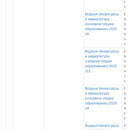
спе
сре
Водные биоресурсы
Ср
и аквакультура
про
(основное общее
обр
образование) 2025
пр
з9
под
спе
сре
Водные биоресурсы
Ср
и аквакультура
про
(среднее общее
обр
образование) 2025
пр
з11
под
спе
сре
Водные биоресурсы
Ср
и аквакультура
про
(основное общее
обр
образование) 2026
пр
о9
под
спе
сре
Водные биоресурсы
Ср