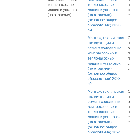
теплонасосных
теплонасосных
под
машин и установок
машин и установок
спе
(по отраслям)
(по отраслям)
сре
(основное общее
образование) 2023
о9
Монтаж, техническая
Ср
эксплуатация и
про
ремонт холодильно-
обр
компрессорных и
пр
теплонасосных
под
машин и установок
спе
(по отраслям)
сре
(основное общее
образование) 2023
з9
Монтаж, техническая
Ср
эксплуатация и
про
ремонт холодильно-
обр
компрессорных и
пр
теплонасосных
под
машин и установок
спе
(по отраслям)
сре
(основное общее
образование) 2024