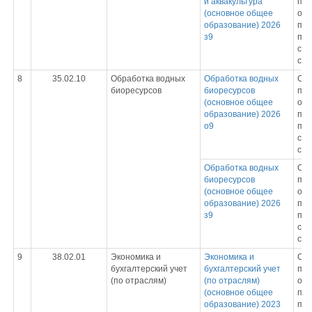
и аквакультура
про
(основное общее
обр
образование) 2026
пр
з9
под
спе
сре
8
35.02.10
Обработка водных
Обработка водных
Ср
биоресурсов
биоресурсов
про
(основное общее
обр
образование) 2026
пр
о9
под
спе
сре
Обработка водных
Ср
биоресурсов
про
(основное общее
обр
образование) 2026
пр
з9
под
спе
сре
9
38.02.01
Экономика и
Экономика и
Ср
бухгалтерский учет
бухгалтерский учет
про
(по отраслям)
(по отраслям)
обр
(основное общее
пр
образование) 2023
под