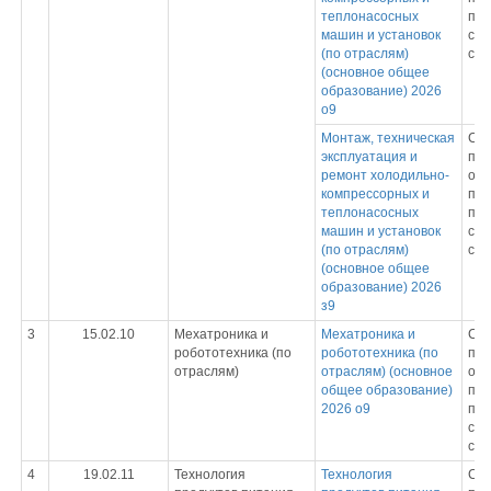
теплонасосных
под
машин и установок
спе
(по отраслям)
сре
(основное общее
образование) 2026
о9
Монтаж, техническая
Ср
эксплуатация и
про
ремонт холодильно-
обр
компрессорных и
пр
теплонасосных
под
машин и установок
спе
(по отраслям)
сре
(основное общее
образование) 2026
з9
3
15.02.10
Мехатроника и
Мехатроника и
Ср
робототехника (по
робототехника (по
про
отраслям)
отраслям) (основное
обр
общее образование)
пр
2026 о9
под
спе
сре
4
19.02.11
Технология
Технология
Ср