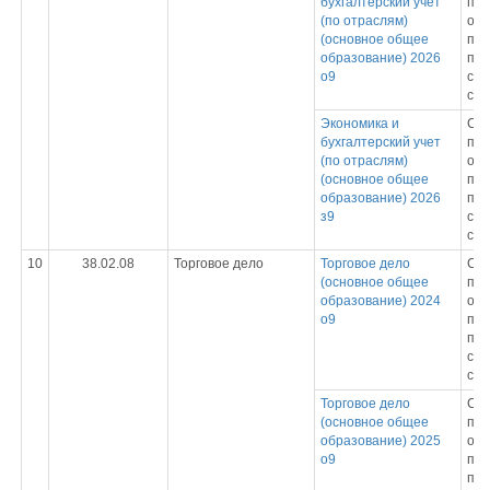
бухгалтерский учет
про
(по отраслям)
обр
(основное общее
пр
образование) 2026
под
о9
спе
сре
Экономика и
Ср
бухгалтерский учет
про
(по отраслям)
обр
(основное общее
пр
образование) 2026
под
з9
спе
сре
10
38.02.08
Торговое дело
Торговое дело
Ср
(основное общее
про
образование) 2024
обр
о9
пр
под
спе
сре
Торговое дело
Ср
(основное общее
про
образование) 2025
обр
о9
пр
под