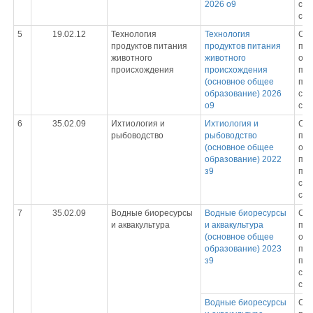
2026 о9
спе
сре
5
19.02.12
Технология
Технология
Ср
продуктов питания
продуктов питания
про
животного
животного
обр
происхождения
происхождения
пр
(основное общее
под
образование) 2026
спе
о9
сре
6
35.02.09
Ихтиология и
Ихтиология и
Ср
рыбоводство
рыбоводство
про
(основное общее
обр
образование) 2022
пр
з9
под
спе
сре
7
35.02.09
Водные биоресурсы
Водные биоресурсы
Ср
и аквакультура
и аквакультура
про
(основное общее
обр
образование) 2023
пр
з9
под
спе
сре
Водные биоресурсы
Ср