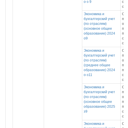
о-з 9
спе
сре
Экономика и
Ср
бухгалтерский учет
про
(по отраслям)
обр
(основное общее
пр
образование) 2024
под
о9
спе
сре
Экономика и
Ср
бухгалтерский учет
про
(по отраслям)
обр
(среднее общее
пр
образование) 2024
под
о-з11
спе
сре
Экономика и
Ср
бухгалтерский учет
про
(по отраслям)
обр
(основное общее
пр
образование) 2025
под
з9
спе
сре
Экономика и
Ср