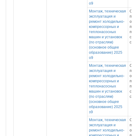
о9
Монтаж, техническая
Ср
эксплуатация и
про
ремонт холодильно-
обр
компрессорных и
пр
теплонасосных
под
машин и установок
спе
(по отраслям)
сре
(основное общее
образование) 2025
о9
Монтаж, техническая
Ср
эксплуатация и
про
ремонт холодильно-
обр
компрессорных и
пр
теплонасосных
под
машин и установок
спе
(по отраслям)
сре
(основное общее
образование) 2025
з9
Монтаж, техническая
Ср
эксплуатация и
про
ремонт холодильно-
обр
компрессорных и
пр