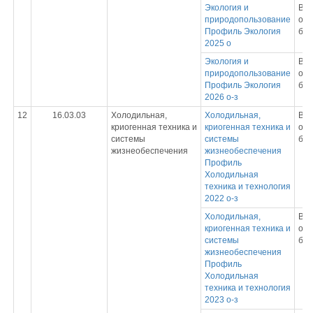
Экология и
Вы
природопользование
обр
Профиль Экология
бак
2025 о
Экология и
Вы
природопользование
обр
Профиль Экология
бак
2026 о-з
12
16.03.03
Холодильная,
Холодильная,
Вы
криогенная техника и
криогенная техника и
обр
системы
системы
бак
жизнеобеспечения
жизнеобеспечения
Профиль
Холодильная
техника и технология
2022 о-з
Холодильная,
Вы
криогенная техника и
обр
системы
бак
жизнеобеспечения
Профиль
Холодильная
техника и технология
2023 о-з