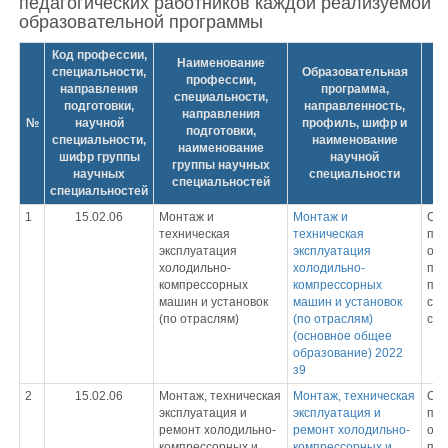
педагогических работников каждой реализуемой
образовательной программы
Код профессии,
Наименование
специальности,
Образовательная
профессии,
направления
программа,
специальности,
подготовки,
направленность,
направления
№
научной
профиль, шифр и
подготовки,
специальности,
наименование
наименование
шифр группы
научной
группы научных
научных
специальности
специальностей
специальностей
1
15.02.06
Монтаж и
Монтаж и
Ср
техническая
техническая
про
эксплуатация
эксплуатация
обр
холодильно-
холодильно-
пр
компрессорных
компрессорных
под
машин и установок
машин и установок
спе
(по отраслям)
(по отраслям)
сре
(основное общее
образование) 2022
з9
2
15.02.06
Монтаж, техническая
Монтаж, техническая
Ср
эксплуатация и
эксплуатация и
про
ремонт холодильно-
ремонт холодильно-
обр
компрессорных и
компрессорных и
пр