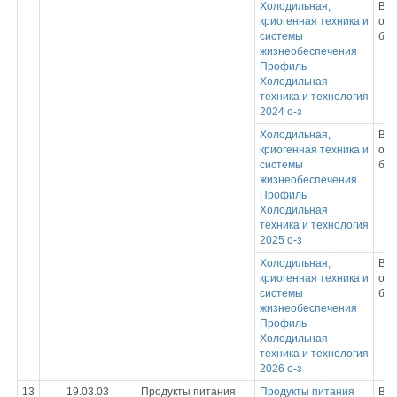
Холодильная,
Вы
криогенная техника и
обр
системы
бак
жизнеобеспечения
Профиль
Холодильная
техника и технология
2024 о-з
Холодильная,
Вы
криогенная техника и
обр
системы
бак
жизнеобеспечения
Профиль
Холодильная
техника и технология
2025 о-з
Холодильная,
Вы
криогенная техника и
обр
системы
бак
жизнеобеспечения
Профиль
Холодильная
техника и технология
2026 о-з
13
19.03.03
Продукты питания
Продукты питания
Вы