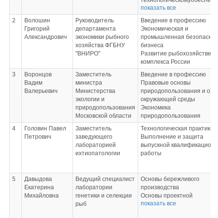
технологическомуобеспеч
показать все
производства консервов и
пищеконцентратов на
2
Волошин
Руководитель
Введение в профессию
автоматизированных
Григорий
департамента
Экономическая и
технологических линиях (п
Александрович
экономики рыбного
промышленная безопаснос
выбору)
хозяйства ФГБНУ
бизнеса
Производственная практик
"ВНИРО"
Развитие рыбохозяйственн
лабораторному контролю
комплекса России
качества и безопасности
3
Воронцов
Заместитель
сырья, полуфабрикатов и
Введение в профессию
Вадим
министра
готовой продукции в проце
Правовые основы
Валерьевич
Министерства
производства продуктов
природопользования и охр
экологии и
питания из растительного
окружающей среды
природопользования
сырья
Экономика
Московской области
Производственная практик
природопользования
освоению одной или
4
Головин Павел
Заместитель
Технологическая практика
нескольких профессий
Петрович
заведующего
Выполнение и защита
рабочих, должностей
лабораторией
выпускной квалификацион
служащих
ихтиопатологии
работы
5
Давыдова
Ведущий специалист
Основы бережливого
Екатерина
лаборатории
производства
Михайловна
генетики и селекции
Основы проектной
показать все
рыб
деятельности
Экзамен по модулю: Контр