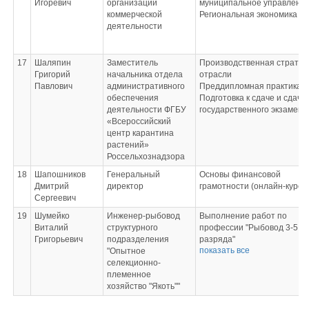
Игоревич
организации
муниципальное управлени
профессий рабочих,
коммерческой
Региональная экономика
должностей служащих
деятельности
17
Шаляпин
Заместитель
Производственная стратег
Григорий
начальника отдела
отрасли
Павлович
административного
Преддипломная практика
обеспечения
Подготовка к сдаче и сдача
деятельности ФГБУ
государственного экзамена
«Всероссийский
центр карантина
растений»
Россельхознадзора
18
Шапошников
Генеральный
Основы финансовой
Дмитрий
директор
грамотности (онлайн-курс)
Сергеевич
19
Шумейко
Инженер-рыбовод
Выполнение работ по
Виталий
структурного
профессии "Рыбовод 3-5
Григорьевич
подразделения
разряда"
показать все
"Опытное
Экзамен по модулю: Освое
селекционно-
одной или нескольких
племенное
профессий рабочих,
хозяйство "Якоть""
должностей служащих
Квалификационный экзаме