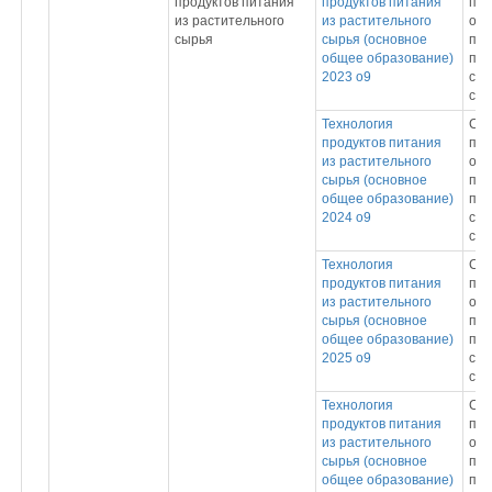
продуктов питания
продуктов питания
про
из растительного
из растительного
обр
сырья
сырья (основное
пр
общее образование)
под
2023 о9
спе
сре
Технология
Ср
продуктов питания
про
из растительного
обр
сырья (основное
пр
общее образование)
под
2024 о9
спе
сре
Технология
Ср
продуктов питания
про
из растительного
обр
сырья (основное
пр
общее образование)
под
2025 о9
спе
сре
Технология
Ср
продуктов питания
про
из растительного
обр
сырья (основное
пр
общее образование)
под