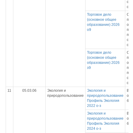
спе
сре
Торговое дело
Ср
(основное общее
про
образование) 2026
обр
о9
пр
под
спе
сре
Торговое дело
Ср
(основное общее
про
образование) 2026
обр
з9
пр
под
спе
сре
11
05.03.06
Экология и
Экология и
Вы
природопользование
природопользование
обр
Профиль Экология
бак
2022 о-з
Экология и
Вы
природопользование
обр
Профиль Экология
бак
2024 о-з