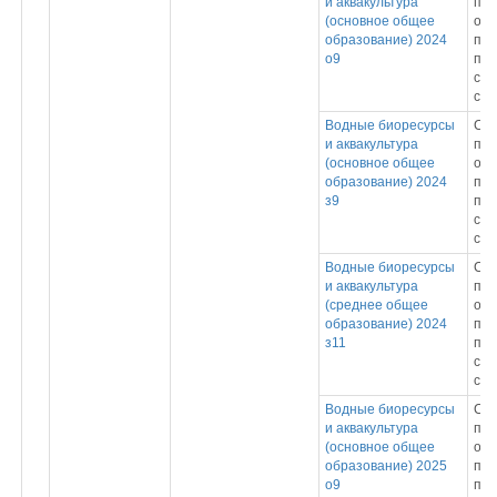
и аквакультура
про
(основное общее
обр
образование) 2024
пр
о9
под
спе
сре
Водные биоресурсы
Ср
и аквакультура
про
(основное общее
обр
образование) 2024
пр
з9
под
спе
сре
Водные биоресурсы
Ср
и аквакультура
про
(среднее общее
обр
образование) 2024
пр
з11
под
спе
сре
Водные биоресурсы
Ср
и аквакультура
про
(основное общее
обр
образование) 2025
пр
о9
под