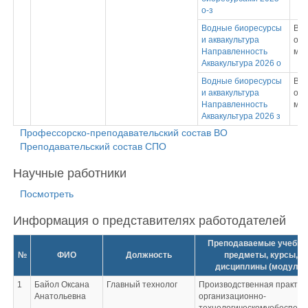
о-з
Водные биоресурсы
Вы
и аквакультура
обр
Направленность
маг
Аквакультура 2026 о
Водные биоресурсы
Вы
и аквакультура
обр
Направленность
маг
Аквакультура 2026 з
Профессорско-преподавательский состав ВО
Преподавательский состав СПО
Научные работники
Посмотреть
Информация о представителях работодателей
Преподаваемые учебн
№
ФИО
Должность
предметы, курсы,
дисциплины (модули)
1
Байол Оксана
Главный технолог
Производственная практик
Анатольевна
организационно-