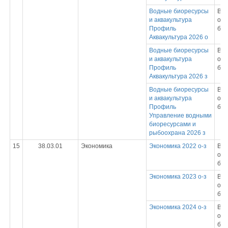
Водные биоресурсы
Вы
и аквакультура
обр
Профиль
бак
Аквакультура 2026 о
Водные биоресурсы
Вы
и аквакультура
обр
Профиль
бак
Аквакультура 2026 з
Водные биоресурсы
Вы
и аквакультура
обр
Профиль
бак
Управление водными
биоресурсами и
рыбоохрана 2026 з
15
38.03.01
Экономика
Экономика 2022 о-з
Вы
обр
бак
Экономика 2023 о-з
Вы
обр
бак
Экономика 2024 о-з
Вы
обр
бак