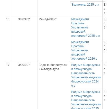
Экономика 2025 о-з
Вы
обр
бак
16
38.03.02
Менеджмент
Менеджмент
Вы
Профиль
обр
Управление
бак
цифровой
экономикой 2025 о-з
Менеджмент
Вы
Профиль
обр
Управление
бак
цифровой
экономикой 2026 о
17
35.04.07
Водные биоресурсы
Водные биоресурсы
Вы
и аквакультура
и аквакультура
обр
Направленность
маг
Управление водными
биоресурсами 2024
о-з
Водные биоресурсы
Вы
и аквакультура
обр
Направленность
маг
Управление водными
биоресурсами 2025