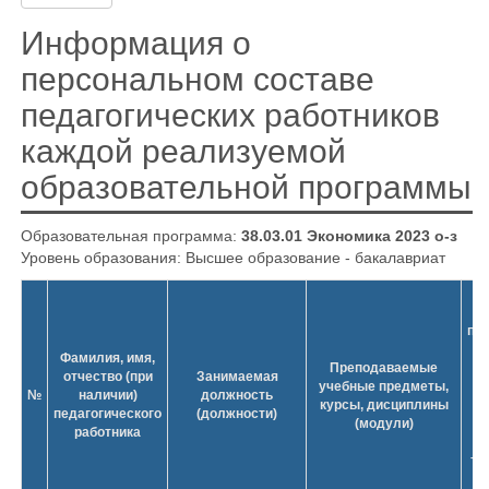
Информация о
персональном составе
педагогических работников
каждой реализуемой
образовательной программы
Образовательная программа:
38.03.01 Экономика 2023 о-з
Уровень образования: Высшее образование - бакалавриат
У
пр
Фамилия, имя,
Преподаваемые
отчество (при
Занимаемая
учебные предметы,
№
наличии)
должность
курсы, дисциплины
педагогического
(должности)
(модули)
по
работника
с
то
и