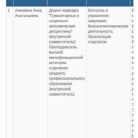
1
Аленкина Анна
Доцент кафедры
Контроль и
Вы
Анатольевна
"Гуманитарные и
управление
обр
социально-
закупками;
спе
экономические
Внешнеэкономическая
Вы
дисциплины"
деятельность;
обр
(внутренний
Организация
маг
совместитель)/
стартапов
Вы
Преподаватель
обр
высшей
под
квалификационной
вы
категории
кв
отделения
Лит
среднего
рус
профессионального
до
образования
сп
(внутренний
дет
совместитель)
пра
пси
Эко
Эк
Учи
и р
пра
пси
Маг