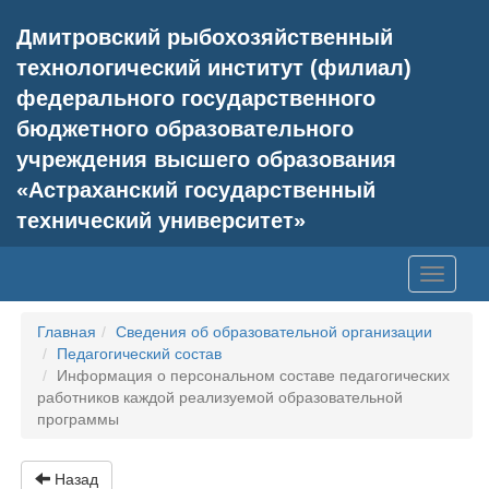
Дмитровский рыбохозяйственный
технологический институт (филиал)
федерального государственного
бюджетного образовательного
учреждения высшего образования
«Астраханский государственный
технический университет»
Toggle
navigati
Главная
Сведения об образовательной организации
Педагогический состав
Информация о персональном составе педагогических
работников каждой реализуемой образовательной
программы
Назад