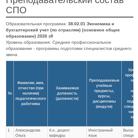
СПО
Образовательная программа:
38.02.01 Экономика и
бухгалтерский учет (по отраслям) (основное общее
образование) 2026 з9
Уровень образования: Среднее профессиональное
образование - программы подготовки специалистов среднего
звена
Урове
профе
Преподаваемые
обр
Фамилия, имя,
учебные
у
отчество (при
Занимаемая
предметы,
наи
№
наличии)
должность
курсы,
на
педагогического
(должности)
дисциплины
подго
работника
(модули)
специал
числ
ква
1
Александрова
К.н., доцент
Иностранный
Высшее 
Ольга
кафедры
язык
специал