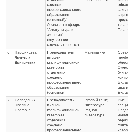
среднего
обраще
профессионального
сельско
образования
сырья и
(основной)/
продово
Ассистент кафедры
товаров
"Аквакультура и
Товаров
экология"
(внутреннее
совместительство)
6
Паршинцева
Преподаватель
Математика
Средне
Людмила
высшей
профес
Дмитриевна
квалификационной
образов
категории
Экономи
отделения
бухгалте
среднего
контрол
профессионального
Бухгалте
образования
анализ 
(основной)
Бухгалт
7
Солодовник
Преподаватель
Русский язык;
Высшее 
Эвелина
высшей
Литература;
специал
Олеговна
квалификационной
Родная
Педагог
категории
литература
начальн
отделения
образов
среднего
Учитель
профессионального
классов