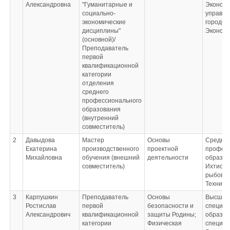
Александровна
"Гуманитарные и
Экономи
социально-
управле
экономические
городск
дисциплины"
Эконом
(основной)/
Преподаватель
первой
квалификационной
категории
отделения
среднего
профессионального
образования
(внутренний
совместитель)
2
Давыдова
Мастер
Основы
Средне
Екатерина
производственного
проектной
профес
Михайловна
обучения (внешний
деятельности
образов
совместитель)
Ихтиоло
рыбовод
Техник-
3
Карпушкин
Преподаватель
Основы
Высшее 
Ростислав
первой
безопасности и
специал
Александрович
квалификационной
защиты Родины;
образов
категории
Физическая
специал