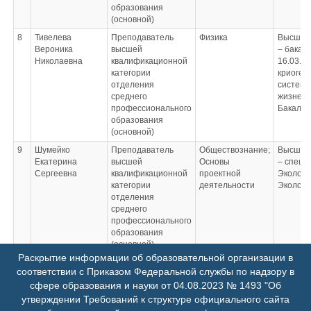
образования
(основной)
8
Тивелева
Преподаватель
Физика
Высшее
Вероника
высшей
– бакал
Николаевна
квалификационной
16.03.0
категории
криоген
отделения
систем
среднего
жизнеоб
профессионального
Бакалав
образования
(основной)
9
Шумейко
Преподаватель
Обществознание;
Высшее
Екатерина
высшей
Основы
– специ
Сергеевна
квалификационной
проектной
Экологи
категории
деятельности
Эколог
отделения
среднего
профессионального
образования
(основной)
Раскрытие информации об образовательной организации в
10
Ярыгина Ольга
Преподаватель
Информатика;
Средне
соответствии с Приказом Федеральной службы по надзору в
Васильевна
высшей категории
Основы
профес
сфере образования и науки от 04.08.2023 № 1493 "Об
отделения СПО
цифровых
образов
(основной)
технологий в АПК
образов
утверждении Требований к структуре официального сайта
специал