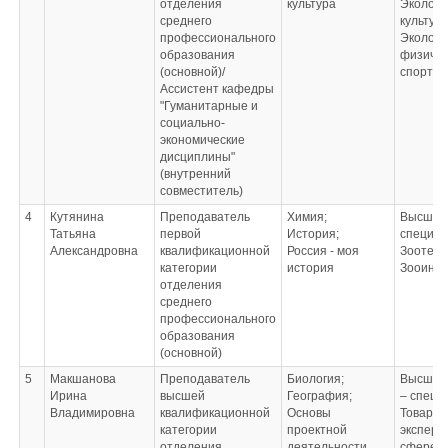
отделения
культура
Экологи
среднего
культура
профессионального
Эколог;
образования
физичес
(основной)/
спорту
Ассистент кафедры
"Гуманитарные и
социально-
экономические
дисциплины"
(внутренний
совместитель)
4
Кутянина
Преподаватель
Химия;
Высшее 
Татьяна
первой
История;
специал
Александровна
квалификационной
Россия - моя
Зоотехн
категории
история
Зооинж
отделения
среднего
профессионального
образования
(основной)
5
Макшанова
Преподаватель
Биология;
Высшее
Ирина
высшей
География;
– специ
Владимировна
квалификационной
Основы
Товаров
категории
проектной
эксперти
отделения
деятельности
сфере п