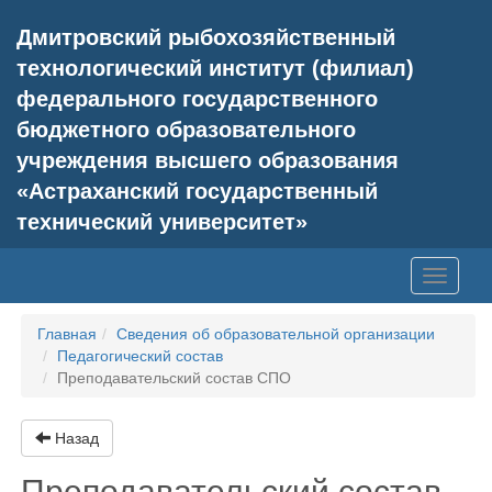
Дмитровский рыбохозяйственный
технологический институт (филиал)
федерального государственного
бюджетного образовательного
учреждения высшего образования
«Астраханский государственный
технический университет»
Toggle
navigati
Главная
Сведения об образовательной организации
Педагогический состав
Преподавательский состав СПО
Назад
Преподавательский состав