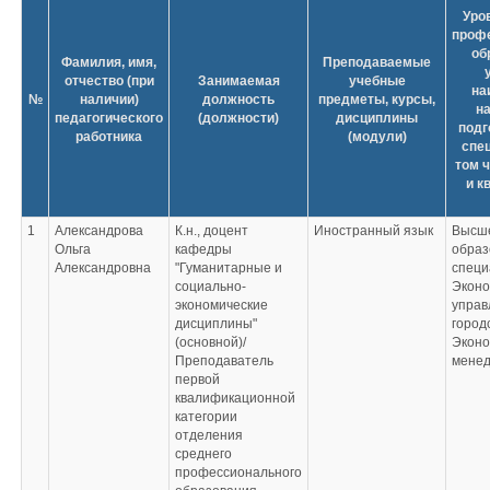
Уро
проф
об
Фамилия, имя,
Преподаваемые
отчество (при
Занимаемая
учебные
на
№
наличии)
должность
предметы, курсы,
н
педагогического
(должности)
дисциплины
подг
работника
(модули)
спец
том 
и к
1
Александрова
К.н., доцент
Иностранный язык
Высш
Ольга
кафедры
образ
Александровна
"Гуманитарные и
специ
социально-
Эконо
экономические
управ
дисциплины"
город
(основной)/
Эконо
Преподаватель
мене
первой
квалификационной
категории
отделения
среднего
профессионального