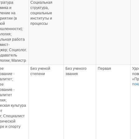
«Пр
тратура
Социальная
дея
обр
кор
мика и
структура,
772
502
обр
ление на
социальные
23.
27.0
орг
риятии (в
институты и
ДПО
ФГБ
502
вой
процессы
Удо
Удо
07.0
шленности);
пов
пов
ФГБ
логия;
"Ме
«Ис
льная работа
осн
инф
мист-
гос
ком
жер; Социолог.
000
тех
даватель
г., 
обр
логии; Магистр
ака
502
хоз
21.0
ее
Без ученой
Без ученого
Первая
Удо
гос
ФГБ
ование -
степени
звания
пов
при
алитет;
«Пр
Рос
пок
ее
пер
Удо
ование -
пом
пов
алитет
от 1
«Пс
гия;
ФГБ
062
еская культура
Удо
ч, 
рт
пов
Удо
г; Специалист
«Ос
пов
зической
пож
«Пс
уре и спорту
сан
воз
нор
013
обр