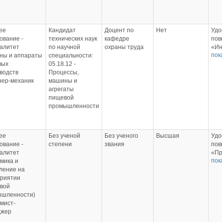
реа
обр
про
502
ее
Кандидат
Доцент по
Нет
Удо
05.
ование -
технических наук
кафедре
пов
ВО 
алитет
по научной
охраны труда
«Ин
Удо
пок
ны и аппараты
специальности:
про
пов
вых
05.18.12 -
обр
«Ис
водств
Процессы,
165
инф
ер-механик
машины и
72 
ком
агрегаты
«АГ
тех
пищевой
Удо
обр
промышленности
пов
502
«Пр
27.0
пер
ФГБ
пом
Удо
ее
Без ученой
Без ученого
Высшая
Удо
165
пов
ование -
степени
звания
пов
72 
«Пр
алитет
«Пр
«АГ
пер
пок
мика и
пер
Удо
пом
ление на
пом
пов
от 1
риятии
от 1
«Ос
ФГБ
вой
ФГБ
пож
Удо
ышленности)
Удо
сан
пов
мист-
пов
нор
«Ос
джер
«Ос
обр
пож
пож