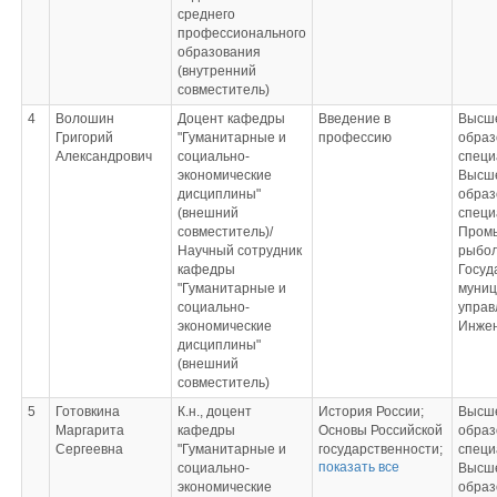
среднего
профессионального
образования
(внутренний
совместитель)
4
Волошин
Доцент кафедры
Введение в
Высш
Григорий
"Гуманитарные и
профессию
образ
Александрович
социально-
специ
экономические
Высш
дисциплины"
образ
(внешний
специ
совместитель)/
Пром
Научный сотрудник
рыбол
кафедры
Госуд
"Гуманитарные и
муниц
социально-
управ
экономические
Инже
дисциплины"
(внешний
совместитель)
5
Готовкина
К.н., доцент
История России;
Высш
Маргарита
кафедры
Основы Российской
образ
Сергеевна
"Гуманитарные и
государственности;
специ
показать все
социально-
Управление
Высш
экономические
цифровой
образ