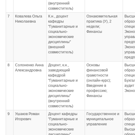
(внутренний
совместитель)
7
Ковалева Ольга
К.н., доцент
Ознакомительная
Высш
Николаевна
кафедры
практика (У), 2
образ
"Гуманитарные и
недели;
специ
социально-
Финансы
Эконо
экономические
управ
дисциплины"
предп
(внешний
Эконо
совместитель)
управ
предп
8
Солоненко Анна
Доцент, к.н.,
Основы
Высш
Александровна
заведующий
финансовой
образ
кафедрой
грамотности
специ
"Гуманитарные и
(онлайн-курс);
Бухга
социально-
Введение в
аудит
экономические
профессию;
Эконо
дисциплины"
Финансы
(внутренний
совместитель)
9
Ушаков Роман
Доцент кафедры
Государственное и
Высш
Игоревич
"Гуманитарные и
муниципальное
образ
социально-
управление
специ
экономические
Высш
дисциплины"
образ