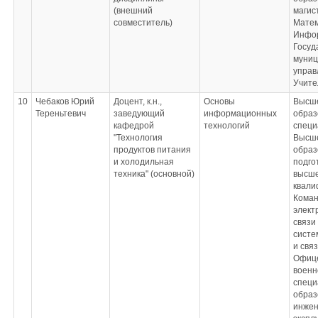
(внешний
магис
совместитель)
Матем
Инфор
Госуд
муниц
управ
Учите
10
Чебаков Юрий
Доцент, к.н.,
Основы
Высш
Тереньтевич
заведующий
информационных
образ
кафедрой
технологий
специ
"Технология
Высш
продуктов питания
образ
и холодильная
подго
техника" (основной)
высш
квали
Кома
элект
связи
систе
и свя
Офице
военн
спец
образ
инжен