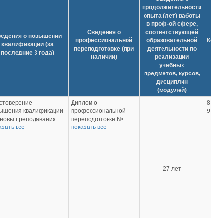
продолжительности
опыта (лет) работы
в проф-ой сфере,
Сведения о
соответствующей
ведения о повышении
профессиональной
образовательной
Кон
квалификации (за
переподготовке (при
деятельности по
т
последние 3 года)
наличии)
реализации
учебных
предметов, курсов,
дисциплин
(модулей)
стоверение
Диплом о
8-4
ышения квалификации
профессиональной
97-
новы преподавания
переподготовке №
азать все
показать все
фессиональных
47181-д от 27.06.2024 г
охозяйственных
по программе
циплин в высшем
дополнительного
азовании» № 3119 от
профессионального
0.2023 г., 36 ч, ДРТИ
образования « Русский
ОУ ВО «АГТУ»;
язык как иностранный:
27 лет
стоверение
теория и методика
ышения квалификации
преподавания с учетом
ганизация и
ФГОС», 520 ч., АНО
спечение инклюзивного
ДПО «Национальная
азования при
академия