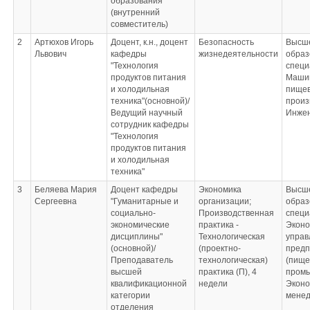
образования
(внутренний
совместитель)
2
Артюхов Игорь
Доцент, к.н., доцент
Безопасность
Высш
Львович
кафедры
жизнедеятельности
образ
"Технология
специ
продуктов питания
Маши
и холодильная
пище
техника"(основной)/
произ
Ведущий научный
Инжен
сотрудник кафедры
"Технология
продуктов питания
и холодильная
техника"
3
Беляева Мария
Доцент кафедры
Экономика
Высш
Сергеевна
"Гуманитарные и
организации;
образ
социально-
Производственная
специ
экономические
практика -
Эконо
дисциплины"
Технологическая
управ
(основной)/
(проектно-
предп
Преподаватель
технологическая)
(пище
высшей
практика (П), 4
пром
квалификационной
недели
Эконо
категории
мене
отделения