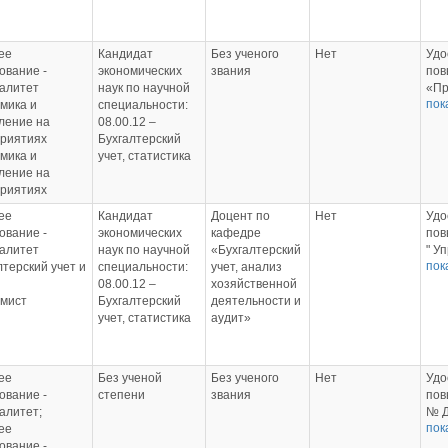
15.0
502
И. 
24.0
Удо
ФГБ
пов
ее
Кандидат
Без ученого
Нет
Удо
Удо
«Та
ование -
экономических
звания
пов
пов
013
алитет
наук по научной
«Пр
«Ин
15.0
пок
мика и
специальности:
пер
про
И. 
ление на
08.00.12 –
пом
обр
Удо
риятиях
Бухгалтерский
от 1
502
пов
мика и
учет, статистика
ФГБ
07.0
«Ос
ление на
Удо
ФГБ
про
риятиях
пов
Удо
рыб
«Ос
пов
ее
Кандидат
Доцент по
Нет
Удо
диц
пож
«Ис
ование -
экономических
кафедре
пов
обр
сан
инф
алитет
наук по научной
«Бухгалтерский
" У
06.1
нор
ком
пок
лтерский учет и
специальности:
учет, анализ
фин
ФГБ
обр
тех
08.00.12 –
хозяйственной
хоз
Удо
502
обр
мист
Бухгалтерский
деятельности и
дея
пов
24.0
502
учет, статистика
аудит»
772
" К
ФГБ
21.0
03.
нач
Удо
ФГБ
ДПО
077
пов
Удо
Удо
ч, 
«Ин
ее
Без ученой
Без ученого
Нет
Удо
пов
пов
фед
про
ование -
степени
звания
пов
«Пр
"Ак
им.
обр
алитет;
№ Д
кор
раз
Удо
502
пок
ее
г, 4
обр
оце
пов
07.0
ование -
ком