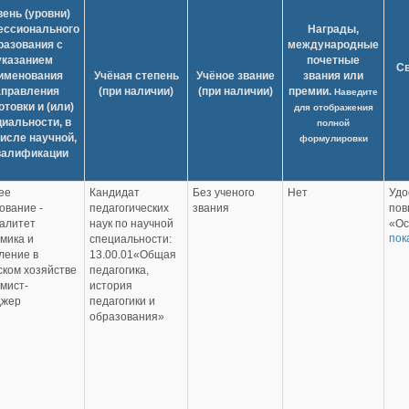
вень (уровни)
ессионального
Награды,
разования с
международные
указанием
почетные
С
именования
Учёная степень
Учёное звание
звания или
аправления
(при наличии)
(при наличии)
премии.
Наведите
отовки и (или)
для отображения
иальности, в
полной
числе научной,
формулировки
валификации
ее
Кандидат
Без ученого
Нет
Удо
ование -
педагогических
звания
пов
алитет
наук по научной
«Ос
пок
мика и
специальности:
про
ление в
13.00.01«Общая
рыб
ском хозяйстве
педагогика,
дис
мист-
история
обр
джер
педагогики и
06.1
образования»
ФГБ
Удо
пов
«Ор
обе
обр