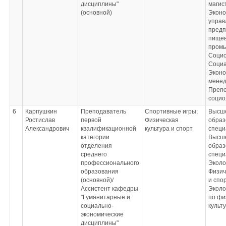
дисциплины"
экономикой;
магис
(основной)
Философия;
Эконо
Системы
управ
искусственного
предп
интеллекта
пище
(онлайн-курс)
промы
Социо
Социа
Эконо
менед
Препо
социо
6
Карпушкин
Преподаватель
Спортивные игры;
Высш
Ростислав
первой
Физическая
образ
Александрович
квалификационной
культура и спорт
специ
категории
Высш
отделения
образ
среднего
специ
профессионального
Эколо
образования
Физич
(основной)/
и спо
Ассистент кафедры
Эколо
"Гуманитарные и
по фи
социально-
культ
экономические
дисциплины"