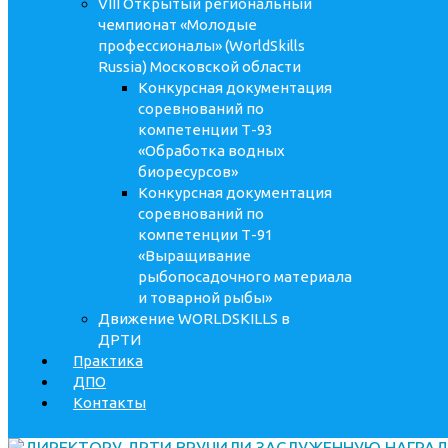
VIII Открытый региональный
чемпионат «Молодые
профессионалы» (WorldSkills
Russia) Московской области
Конкурсная документация
соревнований по
компетенции Т-93
«Обработка водных
биоресурсов»
Конкурсная документация
соревнований по
компетенции Т-91
«Выращивание
рыбопосадочного материала
и товарной рыбы»
Движение WORLDSKILLS в
ДРТИ
Практика
ДПО
Контакты