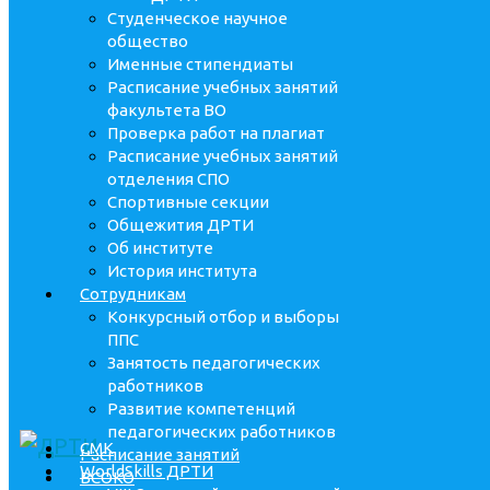
Студенческое научное
общество
Именные стипендиаты
Расписание учебных занятий
факультета ВО
Проверка работ на плагиат
Расписание учебных занятий
отделения СПО
Спортивные секции
Общежития ДРТИ
Об институте
История института
Сотрудникам
Конкурсный отбор и выборы
ППС
Занятость педагогических
работников
Развитие компетенций
педагогических работников
СМК
Расписание занятий
WorldSkills ДРТИ
ВСОКО