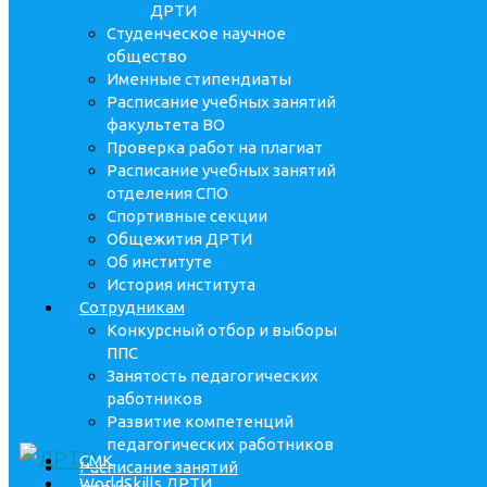
ДРТИ
Студенческое научное
общество
Именные стипендиаты
Расписание учебных занятий
факультета ВО
Проверка работ на плагиат
Расписание учебных занятий
отделения СПО
Спортивные секции
Общежития ДРТИ
Об институте
История института
Сотрудникам
Конкурсный отбор и выборы
ППС
Занятость педагогических
работников
Развитие компетенций
педагогических работников
СМК
Расписание занятий
WorldSkills ДРТИ