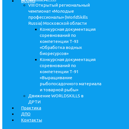
ВСОКО
VIII Открытый региональный
чемпионат «Молодые
профессионалы» (WorldSkills
Russia) Московской области
Конкурсная документация
соревнований по
компетенции Т-93
«Обработка водных
биоресурсов»
Конкурсная документация
соревнований по
компетенции Т-91
«Выращивание
рыбопосадочного материала
и товарной рыбы»
Движение WORLDSKILLS в
ДРТИ
Практика
ДПО
Контакты